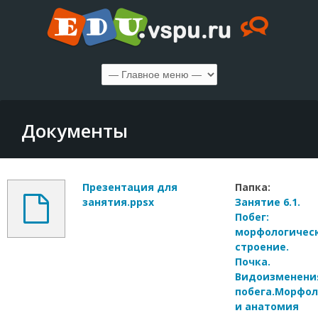
Документы
Презентация для
Папка:
занятия.ppsx
Занятие 6.1.
Побег:
морфологичес
строение.
Почка.
Видоизменени
побега.Морфол
и анатомия