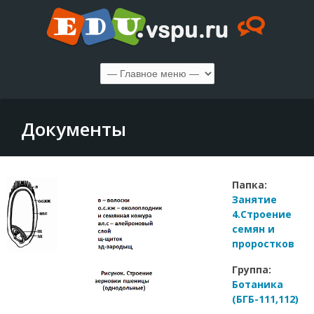
Документы
Папка:
Занятие
4.Строение
семян и
проростков
Группа:
Ботаника
(БГБ-111,112)