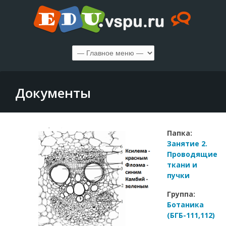
Документы
Папка:
Занятие 2.
Проводящие
ткани и
пучки
Группа:
Ботаника
(БГБ-111,112)