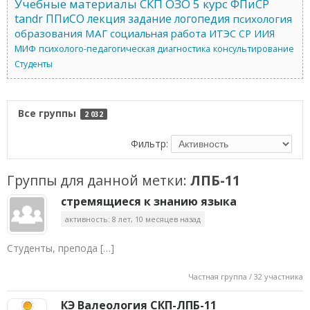
Учебные материалы
СКП ОЗО
5 курс
ФПиСР
tandr
ППиСО
лекция
задание
логопедия
психология
образования
МАГ
социальная работа
ИТЭС
СР
ИИЯ
МИФ
психолого-педагогическая диагностика
консультирование
Студенты
Все группы
2 032
Фильтр:
Группы для данной метки:
ЛПБ-11
стремящиеся к знанию языка
активность: 8 лет, 10 месяцев назад
Студенты, препода […]
Частная группа / 32 участника
КЭ Валеология СКП-ЛПБ-11