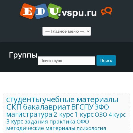
Группы
студенты
учебные материалы
СКП
бакалавриат
ВГСПУ
ЗФО
магистратура
2 курс
1 курс
ОЗО
4 курс
3 курс
задания
практика
ОФО
методические материалы
психология