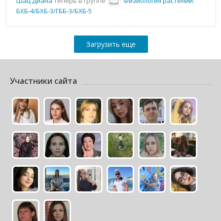
Шац Диана
теперь в группе
Физиология растений.
БХБ-4/БХБ-3/ГББ-3/БХБ-5
Загрузить еще
Участники сайта